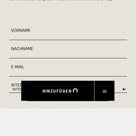
VORNAME
NACHNAME
E-MAIL
INTERESSEN
HINZUFÜGEN
Ja, ich möchte über exklusive Angebote und
Produktvorschauen auf dem Laufenden bleiben.
Informationen zur Stornierung und Datenverarbeitung finden
Sie in unserer Datenschutzerklärung.