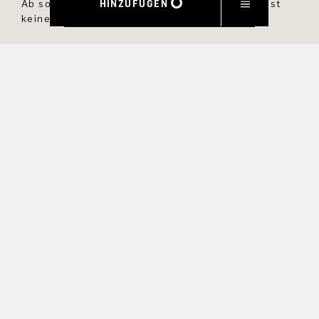
HINZUFÜGEN
Ab sofort bist Du immer up to date und verpasst
keine neuen Styles im DRYKORN Online Shop.
VORNAME
NACHNAME
E-MAIL
INTERESSEN
Ja, ich möchte über exklusive Angebote und
Produktvorschauen auf dem Laufenden bleiben.
Informationen zur Stornierung und Datenverarbeitung finden