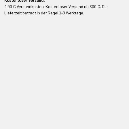
Kostenloser Versand.
Ko
4,90 € Versandkosten. Kostenloser Versand ab 300 €. Die
Ko
Lieferzeit beträgt in der Regel 1-3 Werktage.
In