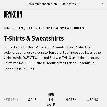
Newsletter abonnieren & 10% sparen
Zum Hauptinhalt springen
HERREN
/
SALE
/
T-SHIRTS & SWEATSHIRTS
T-Shirts & Sweatshirts
Entdecke DRYKORN T-Shirts und Sweatshirts im Sale. Aus
weichen, atmungsaktiven Stoffen gefertigt, findest du klassische
V-Necks wie QUENTIN, relaxed Fits wie THILO und leichte Jersey-
Shirts wie RAPHAEL – alle zu reduzierten Preisen. Essentielle
Basics für jeden Tag.
NEU
HERREN:
SALE
IM
HOSEN
JEANS
SALE