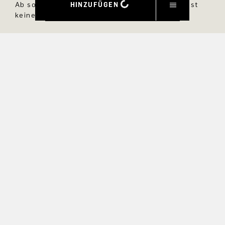
HINZUFÜGEN
Ab sofort bist Du immer up to date und verpasst
keine neuen Styles im DRYKORN Online Shop.
VORNAME
NACHNAME
E-MAIL
INTERESSEN
Ja, ich möchte über exklusive Angebote und
Produktvorschauen auf dem Laufenden bleiben.
Informationen zur Stornierung und Datenverarbeitung finden