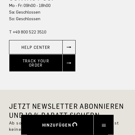
Mo - Fr: 09h00 - 18h00
Sa: Geschlossen
So: Geschlossen
T +49 800 522 3510
HELP CENTER
TRACK YOUR
ORDER
JETZT NEWSLETTER ABONNIEREN
UND 10 % RABATT SICHERN.
Ab sofort bist Du immer up to date und verpasst
HINZUFÜGEN
keine neuen Styles im DRYKORN Online Shop.