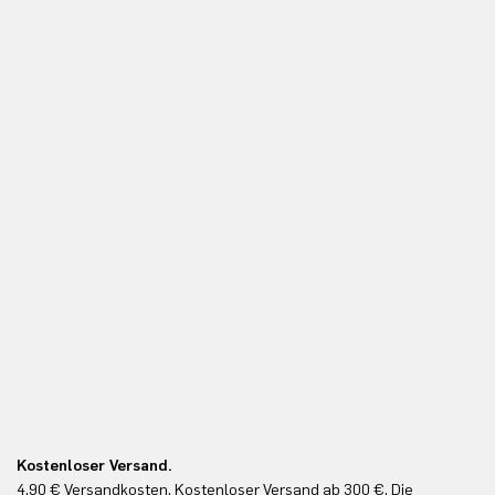
Kostenloser Versand.
Ko
4,90 € Versandkosten. Kostenloser Versand ab 300 €. Die
Ko