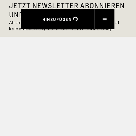
JETZT NEWSLETTER ABONNIEREN
UND 10 % RABATT SICHERN.
HINZUFÜGEN
Ab sofort bist Du immer up to date und verpasst
keine neuen Styles im DRYKORN Online Shop.
VORNAME
NACHNAME
E-MAIL
INTERESSEN