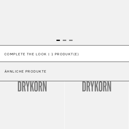
Produktgalerie überspringen
COMPLETE THE LOOK | 1 PRODUKT(E)
ÄHNLICHE PRODUKTE