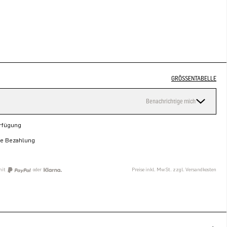
GRÖSSENTABELLE
Benachrichtige mich
erfügung
re Bezahlung
mit
oder
Preise inkl. MwSt. zzgl. Versandkosten