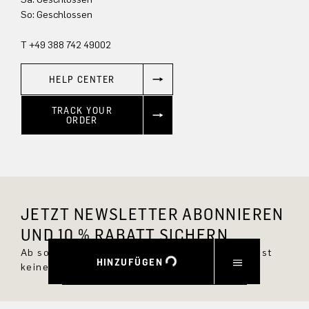
So: Geschlossen
T +49 388 742 49002
HELP CENTER
TRACK YOUR
ORDER
JETZT NEWSLETTER ABONNIEREN
UND 10 % RABATT SICHERN.
Ab sofort bist Du immer up to date und verpasst
HINZUFÜGEN
keine neuen Styles im DRYKORN Online Shop.