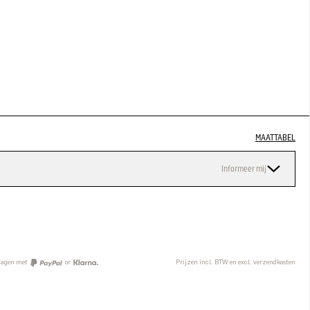
MAATTABEL
Informeer mij
n
 dagen met
or
Prijzen incl. BTW en excl. verzendkosten