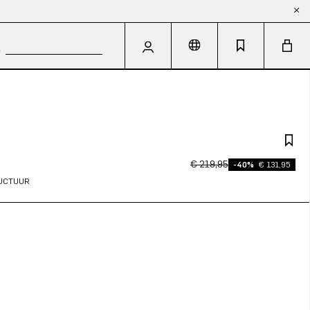
€ 219,95
-40%
€ 131,95
RUCTUUR