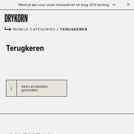
Meld je aan voor onze nieuwsbrief en krijg 10% korting.
Ga naar de hoofdinhoud
MOBILE CATEGORIES
/
TERUGKEREN
Terugkeren
Geen producten
gevonden.