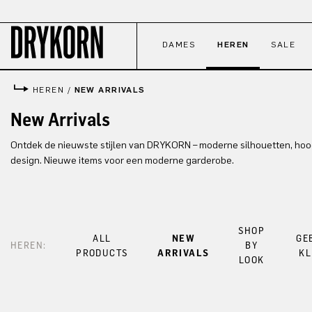
naar de hoofdinhoud
Ga naar de zoekopdracht
Ga naar de hoofdnavigatie
DAMES
HEREN
SALE
HEREN
/
NEW ARRIVALS
New Arrivals
Ontdek de nieuwste stijlen van DRYKORN – moderne silhouetten, hoo
design. Nieuwe items voor een moderne garderobe.
SHOP
ALL
NEW
GE
HEREN:
BY
PRODUCTS
ARRIVALS
KL
LOOK