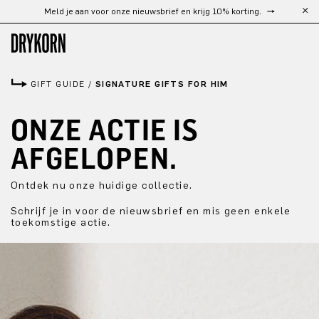
Meld je aan voor onze nieuwsbrief en krijg 10% korting.
Gratis verzending vanaf €300
Ga naar de hoofdinhoud
GIFT GUIDE
/
SIGNATURE GIFTS FOR HIM
ONZE ACTIE IS 
AFGELOPEN.
Ontdek nu onze huidige collectie.
Schrijf je in voor de nieuwsbrief en mis geen enkele
toekomstige actie.