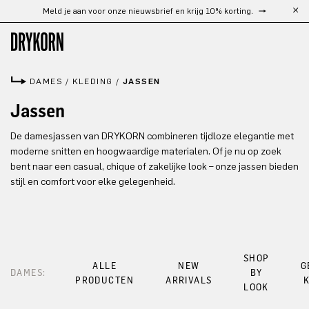
Meld je aan voor onze nieuwsbrief en krijg 10% korting.
Ga naar de hoofdinhoud
DAMES
/
KLEDING
/
JASSEN
Jassen
De damesjassen van DRYKORN combineren tijdloze elegantie met
moderne snitten en hoogwaardige materialen. Of je nu op zoek
bent naar een casual, chique of zakelijke look – onze jassen bieden
stijl en comfort voor elke gelegenheid.
SHOP
ALLE
NEW
G
DAMES:
BY
PRODUCTEN
ARRIVALS
LOOK