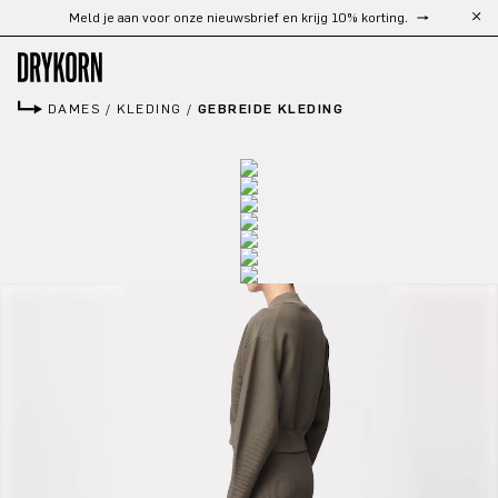
Gratis verzending vanaf €300
Ga naar de hoofdinhoud
DAMES
/
KLEDING
/
GEBREIDE KLEDING