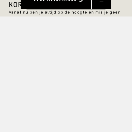
KORTING.
Vanaf nu ben je altijd op de hoogte en mis je geen
enkele nieuwe stijl in de DRYKORN online shop.
VOORNAAM
ACHTERNAAM
E-MAIL
RENTE
Ja, ik wil graag op de hoogte gehouden worden van