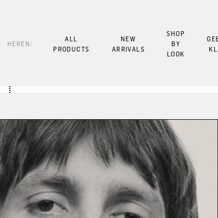
SHOP
ALL
NEW
GE
HEREN:
BY
PRODUCTS
ARRIVALS
KL
LOOK
Look 1
Look 3
Look 5
Look 7