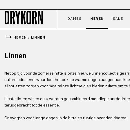
naar de hoofdinhoud
Ga naar de zoekopdracht
Ga naar de hoofdnavigatie
DAMES
HEREN
SALE
HEREN
/
LINNEN
Linnen
Net op tijd voor de zomerse hitte is onze nieuwe linnencollectie gearri
nature ademend, waardoor het ook op warme dagen aangenaam koe
silhouetten zorgen voor moeiteloze lichtheid en bieden ruimte om te
Lichte tinten wit en ecru worden gecombineerd met diepe aardetinten
teruggebracht tot de essentie.
Ontworpen voor lange dagen in de hitte en rustige avonden daarna.