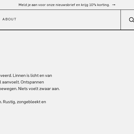
Gratis verzending vanaf €300
ABOUT
veerd. Linnen is licht en van
l aanvoelt. Ontspannen
 bewegen. Niets voelt zwaar aan.
. Rustig, zongebleekt en