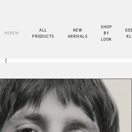
SHOP
ALL
NEW
GE
HEREN:
BY
PRODUCTS
ARRIVALS
KL
LOOK
Look 1
Look 3
Look 5
Look 7