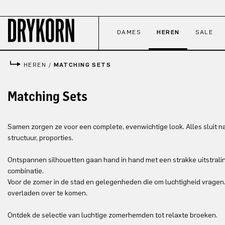
naar de hoofdinhoud
Ga naar de zoekopdracht
Ga naar de hoofdnavigatie
DAMES
HEREN
SALE
HEREN
/
MATCHING SETS
Matching Sets
Samen zorgen ze voor een complete, evenwichtige look. Alles sluit na
structuur, proporties.
Ontspannen silhouetten gaan hand in hand met een strakke uitstraling
combinatie.
Voor de zomer in de stad en gelegenheden die om luchtigheid vragen.
overladen over te komen.
Ontdek de selectie van luchtige zomerhemden tot relaxte broeken.