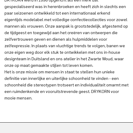
DRYKORN werd in 1996 opgericht als een merk dat
gespecialiseerd was in herenbroeken en heeft zich in slechts een
paar seizoenen ontwikkeld tot een internationaal erkend
eigentijds modelabel met volledige confectiecollecties voor zowel
mannen als vrouwen. Onze aanpak is grootstedelijk, afgestemd op
de tijdgeest en toegewijd aan het creëren van ontwerpen die
zelfvertrouwen geven en dienen als hulpmiddelen voor
zelfexpressie. In plaats van vluchtige trends te volgen, banen we
onze eigen weg door elk stuk te ontwikkelen met ons in-house
designteam in Duitsland en ons atelier in het Zwarte Woud, waar
onze op maat gemaakte stijlen tot leven komen.
Het is onze missie om mensen in staat te stellen hun unieke
definitie van innerlijke en uiterlijke schoonheid te vinden - een
schoonheid die stereotypen trotseert en individualiteit omarmt met
een ruimdenkende en vooruitstrevende geest. DRYKORN voor
mooie mensen.