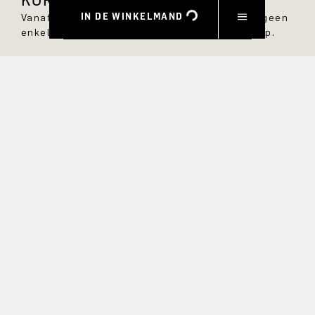
IN DE WINKELMAND
Vanaf nu ben je altijd op de hoogte en mis je geen
enkele nieuwe stijl in de DRYKORN online shop.
VOORNAAM
ACHTERNAAM
E-MAIL
RENTE
Ja, ik wil graag op de hoogte gehouden worden van
exclusieve aanbiedingen en product previews. Informatie over