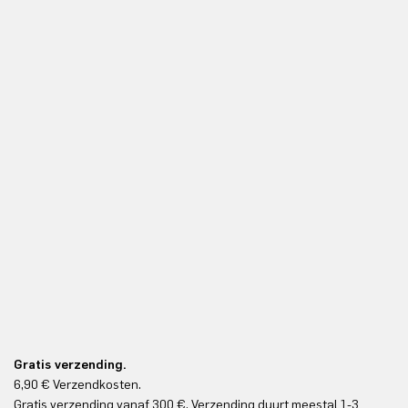
Gratis verzending.
6,90 € Verzendkosten.
Gr
Gratis verzending vanaf 300 €. Verzending duurt meestal 1-3
Gr