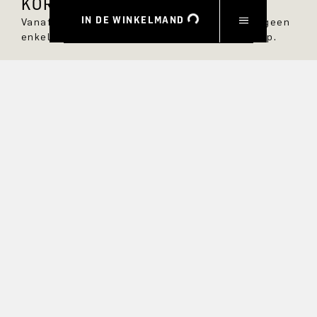
KORTING.
IN DE WINKELMAND
Vanaf nu ben je altijd op de hoogte en mis je geen
enkele nieuwe stijl in de DRYKORN online shop.
VOORNAAM
ACHTERNAAM
E-MAIL
RENTE
Ja, ik wil graag op de hoogte gehouden worden van
exclusieve aanbiedingen en product previews. Informatie over