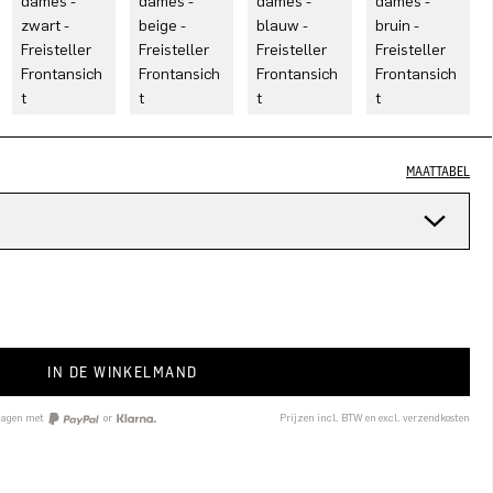
MAATTABEL
n
IN DE WINKELMAND
 dagen met
or
Prijzen incl. BTW en excl. verzendkosten