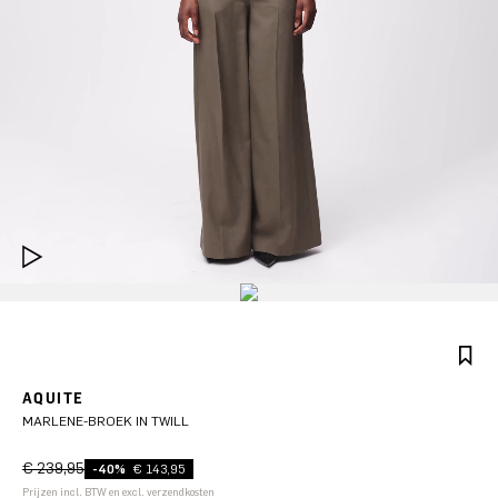
AQUITE
MARLENE-BROEK IN TWILL
€ 239,95
-40%
€ 143,95
Prijzen incl. BTW en excl. verzendkosten