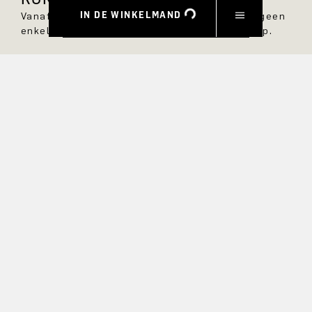
IN DE WINKELMAND
Vanaf nu ben je altijd op de hoogte en mis je geen
enkele nieuwe stijl in de DRYKORN online shop.
VOORNAAM
ACHTERNAAM
E-MAIL
RENTE
Ja, ik wil graag op de hoogte gehouden worden van
exclusieve aanbiedingen en product previews. Informatie over