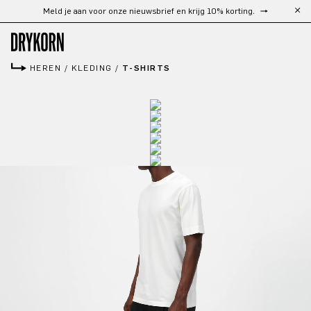
Gratis verzending vanaf €300
Ga naar de hoofdinhoud
HEREN
/
KLEDING
/
T-SHIRTS