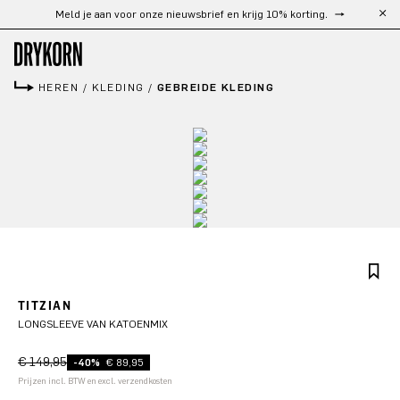
Gratis verzending vanaf €300
Ga naar de hoofdinhoud
HEREN
/
KLEDING
/
GEBREIDE KLEDING
TITZIAN
LONGSLEEVE VAN KATOENMIX
€ 149,95
-40%
€ 89,95
Prijzen incl. BTW en excl. verzendkosten