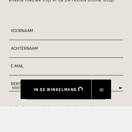
enkele nieuwe stijl in de DRYKORN online shop.
VOORNAAM
ACHTERNAAM
E-MAIL
RENTE
IN DE WINKELMAND
Ja, ik wil graag op de hoogte gehouden worden van
exclusieve aanbiedingen en product previews. Informatie over
annulering en gegevensverwerking vindt u in ons
privacybeleid.