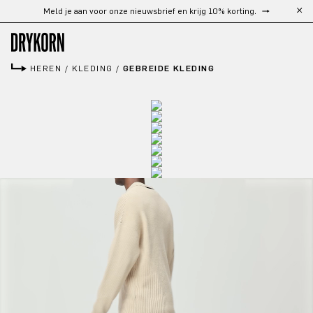
Gratis verzending vanaf €300
Ga naar de hoofdinhoud
HEREN
/
KLEDING
/
GEBREIDE KLEDING