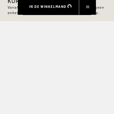
KORTING.
IN DE WINKELMAND
Vanaf nu ben je altijd op de hoogte en mis je geen
enkele nieuwe stijl in de DRYKORN online shop.
VOORNAAM
ACHTERNAAM
E-MAIL
RENTE
Ja, ik wil graag op de hoogte gehouden worden van
exclusieve aanbiedingen en product previews. Informatie over