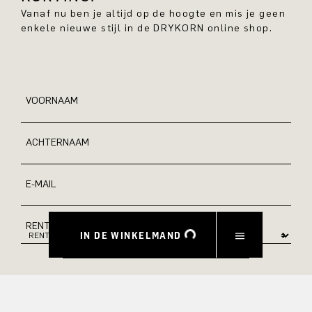
Vanaf nu ben je altijd op de hoogte en mis je geen
enkele nieuwe stijl in de DRYKORN online shop.
VOORNAAM
ACHTERNAAM
E-MAIL
RENTE
IN DE WINKELMAND
Ja, ik wil graag op de hoogte gehouden worden van
exclusieve aanbiedingen en product previews. Informatie over