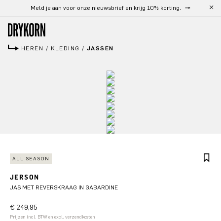
Gratis verzending vanaf €300
Ga naar de hoofdinhoud
HEREN
/
KLEDING
/
JASSEN
ALL SEASON
JERSON
JAS MET REVERSKRAAG IN GABARDINE
€ 249,95
Prijzen incl. BTW en excl. verzendkosten