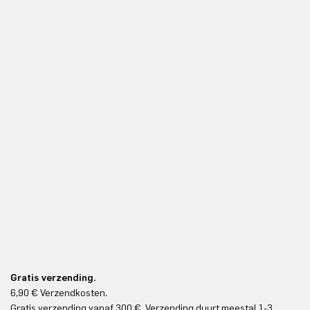
Gratis verzending.
6,90 € Verzendkosten.
Gr
Gratis verzending vanaf 300 €. Verzending duurt meestal 1-3
Gr