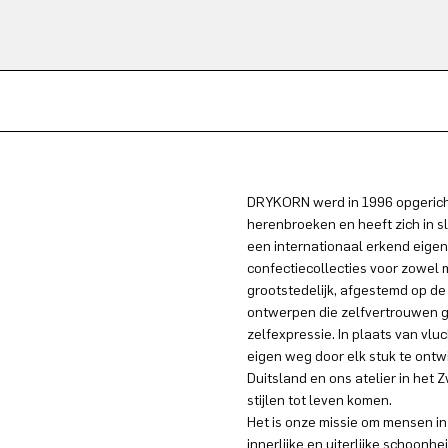
DRYKORN werd in 1996 opgericht
herenbroeken en heeft zich in s
een internationaal erkend eigen
confectiecollecties voor zowel
grootstedelijk, afgestemd op de
ontwerpen die zelfvertrouwen g
zelfexpressie. In plaats van vlu
eigen weg door elk stuk te ontw
Duitsland en ons atelier in he
stijlen tot leven komen.
Het is onze missie om mensen in 
innerlijke en uiterlijke schoonhe