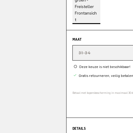
MAAT
31-34
Deze keuze is niet beschikbaar!
Gratis retourneren, veilig betale
Betaal met kopersbescherming in maximaal 30
DETAILS