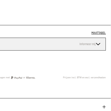
MAATTABEL
Informeer mij
n
 dagen met
or
Prijzen incl. BTW en excl. verzendkosten