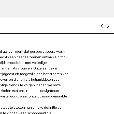
 als een merk dat gespecialiseerd was in
lechts een paar seizoenen ontwikkeld tot
tijds modelabel met volledige
 mannen als vrouwen. Onze aanpak is
 tijdgeest en toegewijd aan het creëren van
even en dienen als hulpmiddelen voor
chtige trends te volgen, banen we onze
ikkelen met ons in-house designteam in
t Zwarte Woud, waar onze op maat gemaakte
staat te stellen hun unieke definitie van
id te vinden - een schoonheid die