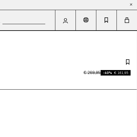
€ 269,95
-40%
€ 161,95