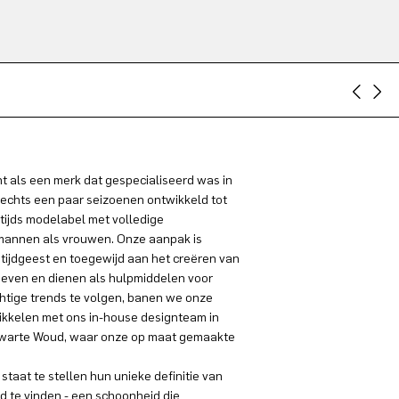
 als een merk dat gespecialiseerd was in
lechts een paar seizoenen ontwikkeld tot
tijds modelabel met volledige
 mannen als vrouwen. Onze aanpak is
 tijdgeest en toegewijd aan het creëren van
even en dienen als hulpmiddelen voor
chtige trends te volgen, banen we onze
ikkelen met ons in-house designteam in
t Zwarte Woud, waar onze op maat gemaakte
staat te stellen hun unieke definitie van
id te vinden - een schoonheid die