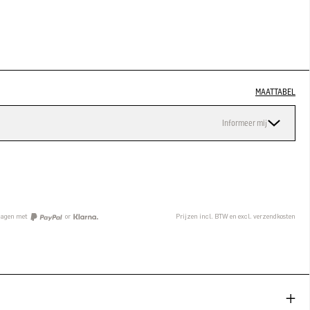
MAATTABEL
Informeer mij
n
 dagen met
or
Prijzen incl. BTW en excl. verzendkosten