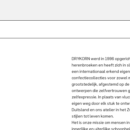
DRYKORN werd in 1996 opgericht
herenbroeken en heeft zich in s
een internationaal erkend eigen
confectiecollecties voor zowel
grootstedelijk, afgestemd op de
ontwerpen die zelfvertrouwen g
zelfexpressie. In plaats van vlu
eigen weg door elk stuk te ontw
Duitsland en ons atelier in he
stijlen tot leven komen.
Het is onze missie om mensen in 
innerlijke en uiterlijke schoonhe