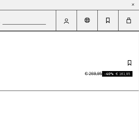
€ 269,95
-40%
€ 161,95