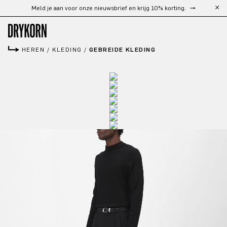
Gratis verzending vanaf €300
Ga naar de hoofdinhoud
HEREN
/
KLEDING
/
GEBREIDE KLEDING