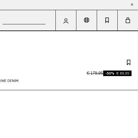
€ 179,95
-50%
€ 89,95
UWE DENIM