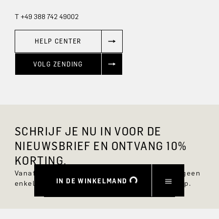
T +49 388 742 49002
HELP CENTER
VOLG ZENDING
SCHRIJF JE NU IN VOOR DE
NIEUWSBRIEF EN ONTVANG 10%
KORTING.
Vanaf nu ben je altijd op de hoogte en mis je geen
IN DE WINKELMAND
enkele nieuwe stijl in de DRYKORN online shop.