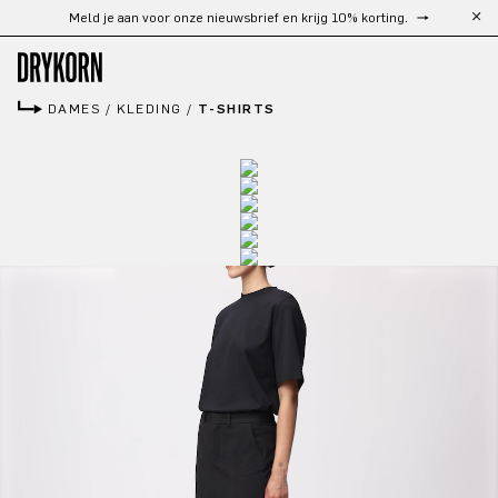
Gratis verzending vanaf €300
Ga naar de hoofdinhoud
DAMES
/
KLEDING
/
T-SHIRTS