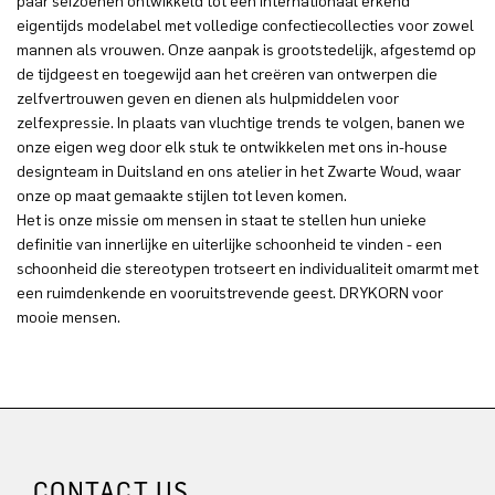
paar seizoenen ontwikkeld tot een internationaal erkend
eigentijds modelabel met volledige confectiecollecties voor zowel
mannen als vrouwen. Onze aanpak is grootstedelijk, afgestemd op
de tijdgeest en toegewijd aan het creëren van ontwerpen die
zelfvertrouwen geven en dienen als hulpmiddelen voor
zelfexpressie. In plaats van vluchtige trends te volgen, banen we
onze eigen weg door elk stuk te ontwikkelen met ons in-house
designteam in Duitsland en ons atelier in het Zwarte Woud, waar
onze op maat gemaakte stijlen tot leven komen.
Het is onze missie om mensen in staat te stellen hun unieke
definitie van innerlijke en uiterlijke schoonheid te vinden - een
schoonheid die stereotypen trotseert en individualiteit omarmt met
een ruimdenkende en vooruitstrevende geest. DRYKORN voor
mooie mensen.
CONTACT US.