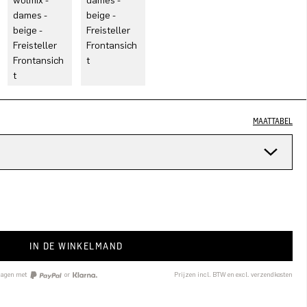
MAATTABEL
n
IN DE WINKELMAND
 dagen met
or
Prijzen incl. BTW en excl. verzendkosten