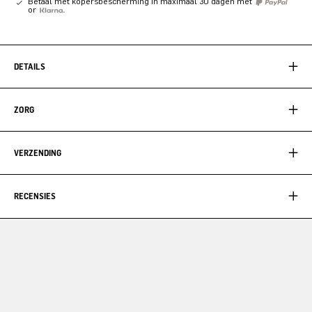
Betaal met kopersbescherming in maximaal 30 dagen met
or
DETAILS
ZORG
VERZENDING
RECENSIES