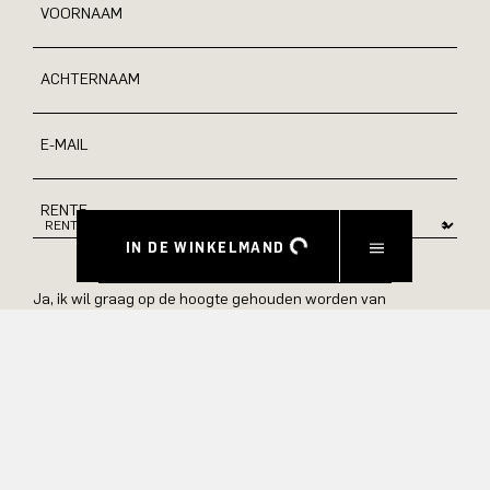
VOORNAAM
ACHTERNAAM
E-MAIL
RENTE
IN DE WINKELMAND
Ja, ik wil graag op de hoogte gehouden worden van
exclusieve aanbiedingen en product previews. Informatie over
annulering en gegevensverwerking vindt u in ons
privacybeleid.
VERZENDEN