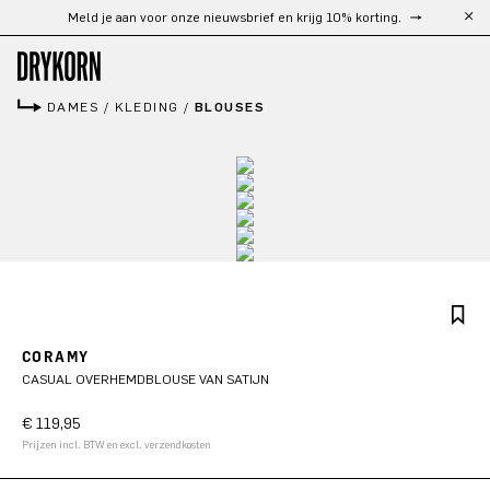
Meld je aan voor onze nieuwsbrief en krijg 10% korting.
Gratis verzending vanaf €300
Ga naar de hoofdinhoud
DAMES
/
KLEDING
/
BLOUSES
CORAMY
CASUAL OVERHEMDBLOUSE VAN SATIJN
€ 119,95
Prijzen incl. BTW en excl. verzendkosten