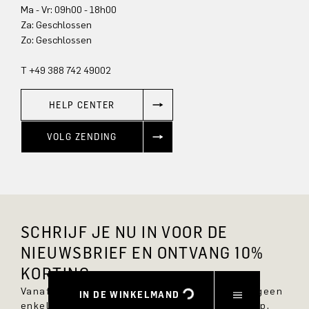
Ma - Vr: 09h00 - 18h00
Za: Geschlossen
Zo: Geschlossen
T +49 388 742 49002
HELP CENTER
VOLG ZENDING
SCHRIJF JE NU IN VOOR DE
NIEUWSBRIEF EN ONTVANG 10%
KORTING.
Vanaf nu ben je altijd op de hoogte en mis je geen
IN DE WINKELMAND
enkele nieuwe stijl in de DRYKORN online shop.