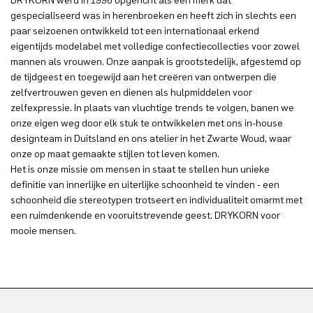
DRYKORN werd in 1996 opgericht als een merk dat
gespecialiseerd was in herenbroeken en heeft zich in slechts een
paar seizoenen ontwikkeld tot een internationaal erkend
eigentijds modelabel met volledige confectiecollecties voor zowel
mannen als vrouwen. Onze aanpak is grootstedelijk, afgestemd op
de tijdgeest en toegewijd aan het creëren van ontwerpen die
zelfvertrouwen geven en dienen als hulpmiddelen voor
zelfexpressie. In plaats van vluchtige trends te volgen, banen we
onze eigen weg door elk stuk te ontwikkelen met ons in-house
designteam in Duitsland en ons atelier in het Zwarte Woud, waar
onze op maat gemaakte stijlen tot leven komen.
Het is onze missie om mensen in staat te stellen hun unieke
definitie van innerlijke en uiterlijke schoonheid te vinden - een
schoonheid die stereotypen trotseert en individualiteit omarmt met
een ruimdenkende en vooruitstrevende geest. DRYKORN voor
mooie mensen.