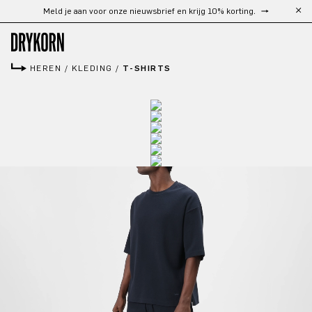
Gratis verzending vanaf €300
Ga naar de hoofdinhoud
HEREN
/
KLEDING
/
T-SHIRTS