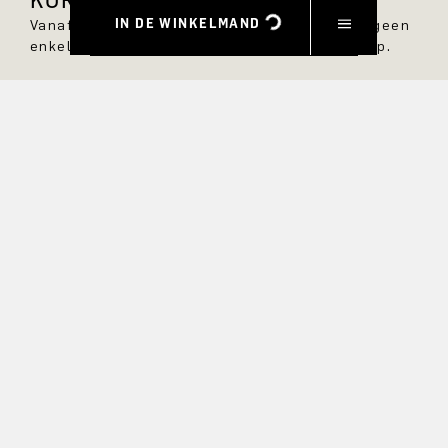
IN DE WINKELMAND
Vanaf nu ben je altijd op de hoogte en mis je geen
enkele nieuwe stijl in de DRYKORN online shop.
VOORNAAM
ACHTERNAAM
E-MAIL
RENTE
Ja, ik wil graag op de hoogte gehouden worden van
exclusieve aanbiedingen en product previews. Informatie over