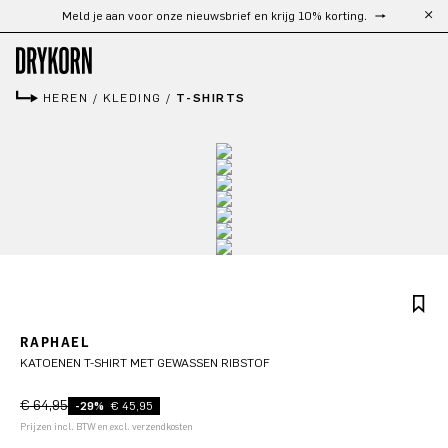
Gratis verzending vanaf €300
Ga naar de hoofdinhoud
HEREN
/
KLEDING
/
T-SHIRTS
RAPHAEL
KATOENEN T-SHIRT MET GEWASSEN RIBSTOF
€ 64,95
-29%
€ 45,95
Prijzen incl. BTW en excl. verzendkosten