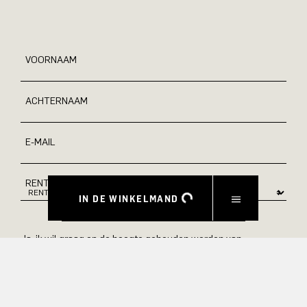
VOORNAAM
ACHTERNAAM
E-MAIL
RENTE
IN DE WINKELMAND
Ja, ik wil graag op de hoogte gehouden worden van
exclusieve aanbiedingen en product previews. Informatie over
annulering en gegevensverwerking vindt u in ons
privacybeleid.