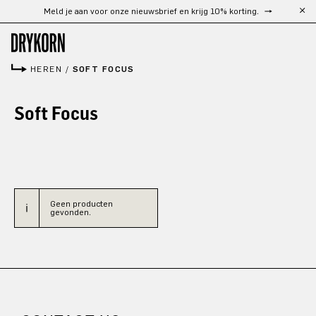
Meld je aan voor onze nieuwsbrief en krijg 10% korting.
Ga naar de hoofdinhoud
HEREN
/
SOFT FOCUS
Soft Focus
Geen producten
gevonden.