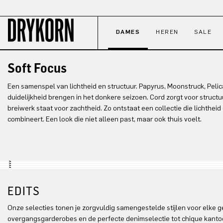
naar de hoofdinhoud
Ga naar de zoekopdracht
Ga naar de hoofdnavigatie
DAMES
HEREN
SALE
Soft Focus
Een samenspel van lichtheid en structuur. Papyrus, Moonstruck, Pelic
duidelijkheid brengen in het donkere seizoen. Cord zorgt voor structu
breiwerk staat voor zachtheid. Zo ontstaat een collectie die lichthei
combineert. Een look die niet alleen past, maar ook thuis voelt.
Look 1
Look 3
Look 5
Look 7
EDITS
Onze selecties tonen je zorgvuldig samengestelde stijlen voor elke 
overgangsgarderobes en de perfecte denimselectie tot chique kant