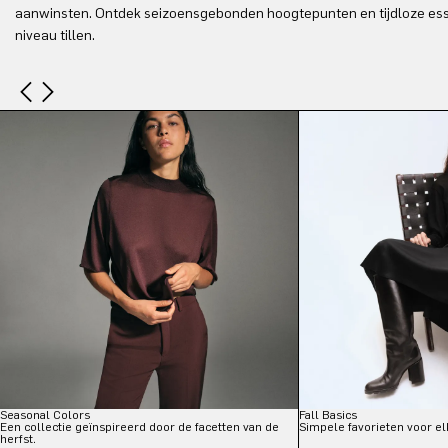
aanwinsten. Ontdek seizoensgebonden hoogtepunten en tijdloze essent
niveau tillen.
Seasonal Colors
Fall Basics
Een collectie geïnspireerd door de facetten van de
Simpele favorieten voor el
herfst.