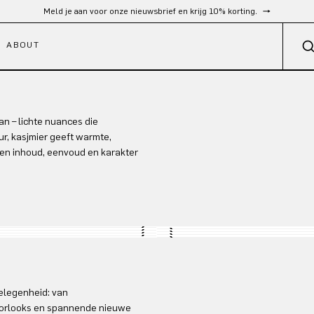
Meld je aan voor onze nieuwsbrief en krijg 10% korting.
ABOUT
an – lichte nuances die
ur, kasjmier geeft warmte,
d en inhoud, eenvoud en karakter
Look 1
Look 2
Look 3
Look 4
Look 5
Look 6
Look 7
Look 8
gelegenheid: van
oorlooks en spannende nieuwe