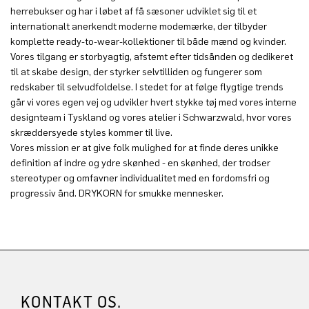
herrebukser og har i løbet af få sæsoner udviklet sig til et
internationalt anerkendt moderne modemærke, der tilbyder
komplette ready-to-wear-kollektioner til både mænd og kvinder.
Vores tilgang er storbyagtig, afstemt efter tidsånden og dedikeret
til at skabe design, der styrker selvtilliden og fungerer som
redskaber til selvudfoldelse. I stedet for at følge flygtige trends
går vi vores egen vej og udvikler hvert stykke tøj med vores interne
designteam i Tyskland og vores atelier i Schwarzwald, hvor vores
skræddersyede styles kommer til live.
Vores mission er at give folk mulighed for at finde deres unikke
definition af indre og ydre skønhed - en skønhed, der trodser
stereotyper og omfavner individualitet med en fordomsfri og
progressiv ånd. DRYKORN for smukke mennesker.
KONTAKT OS.