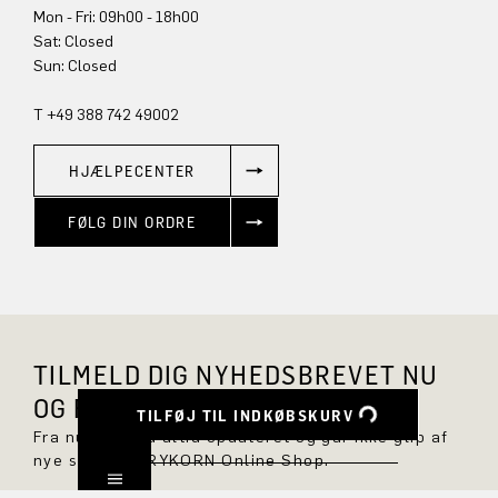
Mon - Fri: 09h00 - 18h00
Sun: Closed
T +49 388 742 49002
HJÆLPECENTER
FØLG DIN ORDRE
TILMELD DIG NYHEDSBREVET NU
OG FÅ 10 % RABAT.
TILFØJ TIL INDKØBSKURV
Fra nu af er du altid opdateret og går ikke glip af
nye styles i DRYKORN Online Shop.