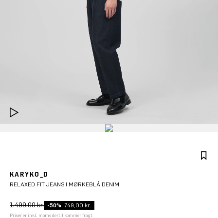
KARYKO_D
RELAXED FIT JEANS I MØRKEBLÅ DENIM
1.499,00 kr.
-50%
749,00 kr.
Priser er inkl. moms dertil kommer fragt