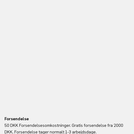
Forsendelse
Re
50 DKK Forsendelsesomkostninger. Gratis forsendelse fra 2000
Du
DKK. Forsendelse tager normalt 1-3 arbejdsdage.