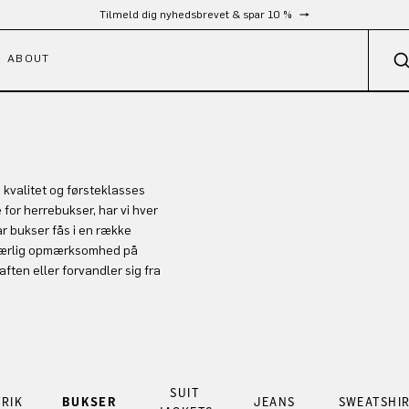
Tilmeld dig nyhedsbrevet & spar 10 %
ABOUT
kvalitet og førsteklasses
or herrebukser, har vi hver
 bukser fås i en række
d særlig opmærksomhed på
aften eller forvandler sig fra
SUIT
TRIK
BUKSER
JEANS
SWEATSHI