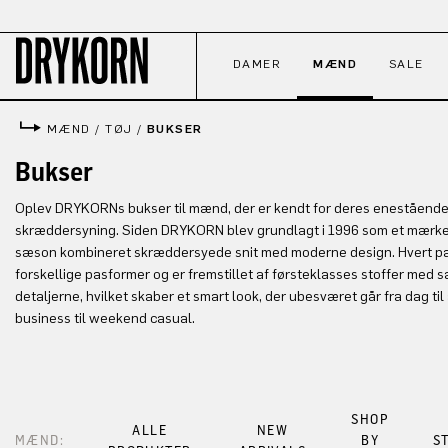
til hovedindhold
Spring til søgning
Gå til hovednavigation
DAMER
MÆND
SALE
MÆND
/
TØJ
/
BUKSER
Bukser
Oplev DRYKORNs bukser til mænd, der er kendt for deres enestående 
skræddersyning. Siden DRYKORN blev grundlagt i 1996 som et mærke f
sæson kombineret skræddersyede snit med moderne design. Hvert par
forskellige pasformer og er fremstillet af førsteklasses stoffer me
detaljerne, hvilket skaber et smart look, der ubesværet går fra dag til 
business til weekend casual.
SHOP
ALLE
NEW
MÆND:
BY
S