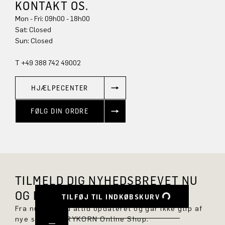
KONTAKT OS.
Mon - Fri: 09h00 - 18h00
Sun: Closed
T +49 388 742 49002
HJÆLPECENTER
FØLG DIN ORDRE
TILMELD DIG NYHEDSBREVET NU
OG FÅ 10 % RABAT.
TILFØJ TIL INDKØBSKURV
Fra nu af er du altid opdateret og går ikke glip af
nye styles i DRYKORN Online Shop.