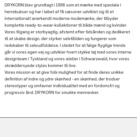
DRYKORN blev grundlagt i 1996 som et mærke med speciale i
herrebukser og har i løbet af få sæsoner udviklet sig til et
internationalt anerkendt moderne modemærke, der tilbyder
komplette ready-to-wear-kollektioner til både mænd og kvinder.
Vores tilgang er storbyagtig, afstemt efter tidsånden og dedikeret
til at skabe design, der styrker selvtilliden og fungerer som
redskaber til selvudfoldelse. I stedet for at følge flygtige trends
går vi vores egen vej og udvikler hvert stykke tøj med vores interne
designteam i Tyskland og vores atelier i Schwarzwald, hvor vores
skræddersyede styles kommer til live.
Vores mission er at give folk mulighed for at finde deres unikke
definition af indre og ydre skønhed - en skønhed, der trodser
stereotyper og omfavner individualitet med en fordomsfri og
progressiv ånd. DRYKORN for smukke mennesker.