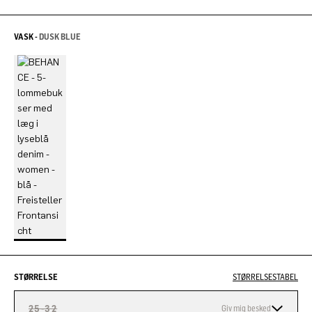
VASK -
DUSK BLUE
STØRRELSE
STØRRELSESTABEL
25-32
Giv mig besked