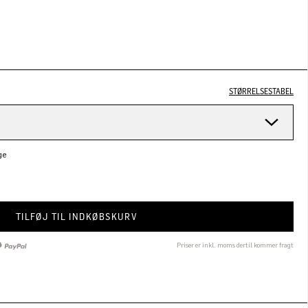
STØRRELSESTABEL
ge
TILFØJ TIL INDKØBSKURV
Priser er inkl. moms dertil kommer fragt