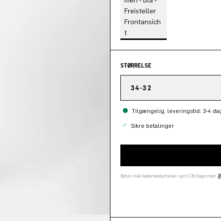
STØRRELSE
34-32
Tilgængelig, leveringstid: 3-4 da
Sikre betalinger
Betal med køberbeskyttelse i op til 30 dage med